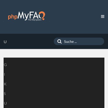
U
G
I
K
S
U