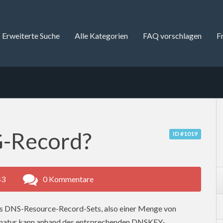
Erweiterte Suche
Alle Kategorien
FAQ vorschlagen
F
G-Record?
ID #1019
43
0 Kommentare
nes DNS-Resource-Record-Sets, also einer Menge von
gnatur kann anhand des entsprechenden DNSKEY-