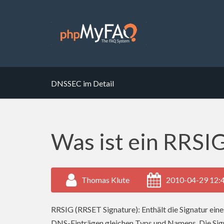
DNSSEC im Detail
Was ist ein RRSI
Thomas Klute
2010-04-29 12:
RRSIG (RRSET Signature): Enthält die Signatur ei
DNS-Einträgen gleichen Typs und Namens. Die Si