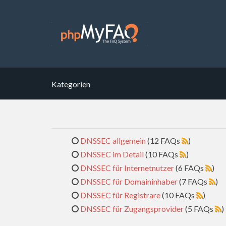
Kategorien
DNSSEC allgemein
(12 FAQs
)
DNSSEC im Detail
(10 FAQs
)
DNSSEC für Internetnutzer
(6 FAQs
)
DNSSEC für Domaininhaber
(7 FAQs
)
DNSSEC für Registrare
(10 FAQs
)
DNSSEC für Zugangsprovider
(5 FAQs
)