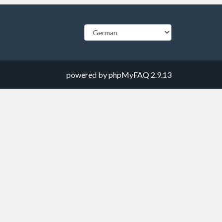
powered by
phpMyFAQ
2.9.13