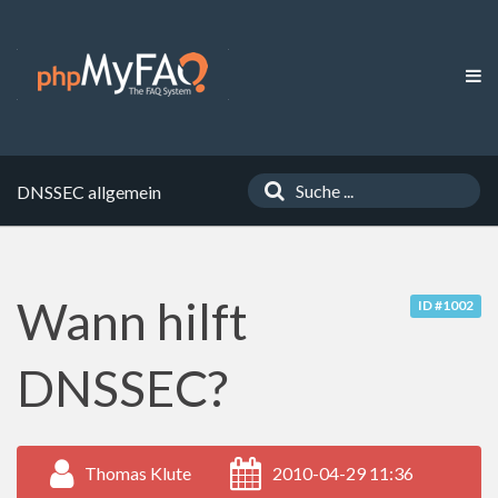
DNSSEC allgemein
Wann hilft
ID #1002
DNSSEC?
Thomas Klute
2010-04-29 11:36