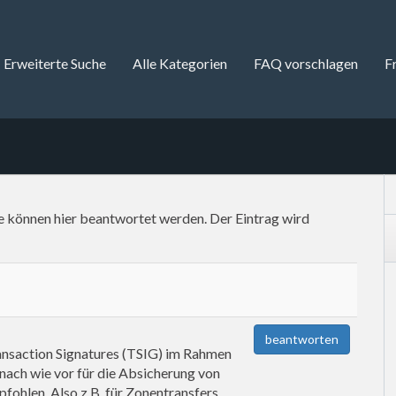
Erweiterte Suche
Alle Kategorien
FAQ vorschlagen
F
se können hier beantwortet werden. Der Eintrag wird
beantworten
ransaction Signatures (TSIG) im Rahmen
nach wie vor für die Absicherung von
ohlen. Also z.B. für Zonentransfers.