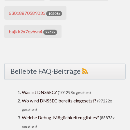
63018870589033
10208x
bajkk2x7qvhvn4
9769x
Beliebte FAQ-Beiträge
Was ist DNSSEC?
(104298x gesehen)
Wo wird DNSSEC bereits eingesetzt?
(97222x
gesehen)
Welche Debug-Möglichkeiten gibt es?
(88873x
gesehen)