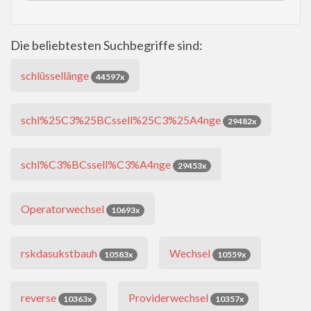
Die beliebtesten Suchbegriffe sind:
schlüssellänge
44597x
schl%25C3%25BCssell%25C3%25A4nge
29482x
schl%C3%BCssell%C3%A4nge
29453x
Operatorwechsel
10693x
rskdasukstbauh
Wechsel
10583x
10559x
reverse
Providerwechsel
10363x
10357x