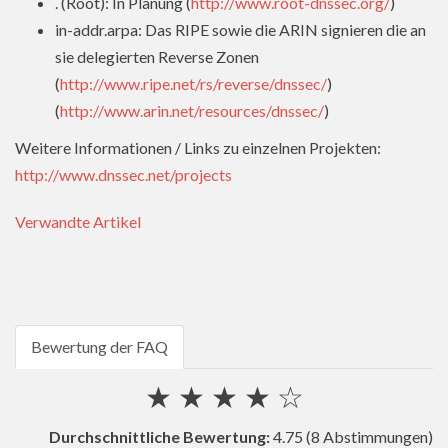
. (Root): In Planung (
http://www.root-dnssec.org/
)
in-addr.arpa: Das RIPE sowie die ARIN signieren die an
sie delegierten Reverse Zonen
(
http://www.ripe.net/rs/reverse/dnssec/
)
(
http://www.arin.net/resources/dnssec/
)
Weitere Informationen / Links zu einzelnen Projekten:
http://www.dnssec.net/projects
Verwandte Artikel
Bewertung der FAQ
★
★
★
★
☆
Durchschnittliche Bewertung:
4.75
(8 Abstimmungen)