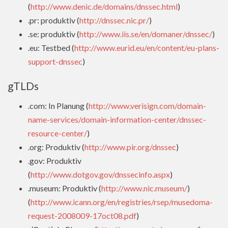
(
http://www.denic.de/domains/dnssec.html
)
.pr: produktiv (
http://dnssec.nic.pr/
)
.se: produktiv (
http://www.iis.se/en/domaner/dnssec/
)
.eu: Testbed (
http://www.eurid.eu/en/content/eu-plans-
support-dnssec
)
gTLDs
.com: In Planung (
http://www.verisign.com/domain-
name-services/domain-information-center/dnssec-
resource-center/
)
.org: Produktiv (
http://www.pir.org/dnssec
)
.gov: Produktiv
(
http://www.dotgov.gov/dnssecinfo.aspx
)
.museum: Produktiv (
http://www.nic.museum/
)
(
http://www.icann.org/en/registries/rsep/musedoma-
request-2008009-17oct08.pdf
)