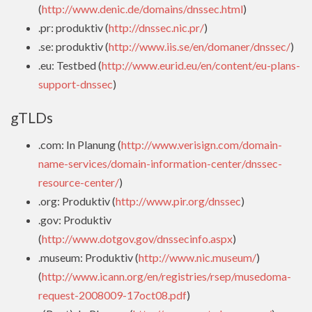
(
http://www.denic.de/domains/dnssec.html
)
.pr: produktiv (
http://dnssec.nic.pr/
)
.se: produktiv (
http://www.iis.se/en/domaner/dnssec/
)
.eu: Testbed (
http://www.eurid.eu/en/content/eu-plans-
support-dnssec
)
gTLDs
.com: In Planung (
http://www.verisign.com/domain-
name-services/domain-information-center/dnssec-
resource-center/
)
.org: Produktiv (
http://www.pir.org/dnssec
)
.gov: Produktiv
(
http://www.dotgov.gov/dnssecinfo.aspx
)
.museum: Produktiv (
http://www.nic.museum/
)
(
http://www.icann.org/en/registries/rsep/musedoma-
request-2008009-17oct08.pdf
)