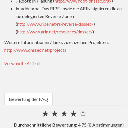
. (Root): In Planung (
http://www.root-dnssec.org/
)
in-addr.arpa: Das RIPE sowie die ARIN signieren die an
sie delegierten Reverse Zonen
(
http://www.ripe.net/rs/reverse/dnssec/
)
(
http://www.arin.net/resources/dnssec/
)
Weitere Informationen / Links zu einzelnen Projekten:
http://www.dnssec.net/projects
Verwandte Artikel
Bewertung der FAQ
★
★
★
★
☆
Durchschnittliche Bewertung:
4.75
(8 Abstimmungen)