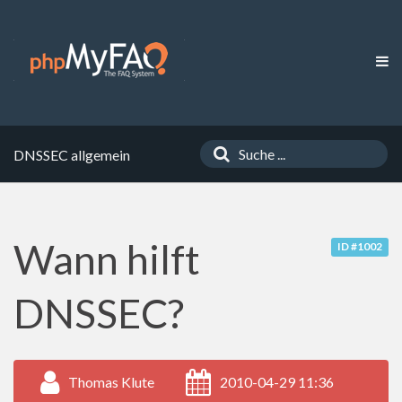
DNSSEC allgemein
Wann hilft
ID #1002
DNSSEC?
Thomas Klute
2010-04-29 11:36