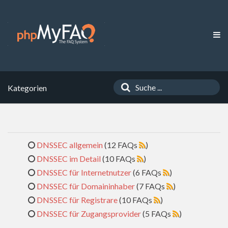
Kategorien
DNSSEC allgemein
(12 FAQs
)
DNSSEC im Detail
(10 FAQs
)
DNSSEC für Internetnutzer
(6 FAQs
)
DNSSEC für Domaininhaber
(7 FAQs
)
DNSSEC für Registrare
(10 FAQs
)
DNSSEC für Zugangsprovider
(5 FAQs
)