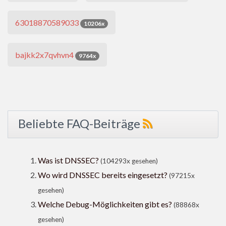
63018870589033
10206x
bajkk2x7qvhvn4
9764x
Beliebte FAQ-Beiträge
Was ist DNSSEC?
(104293x gesehen)
Wo wird DNSSEC bereits eingesetzt?
(97215x
gesehen)
Welche Debug-Möglichkeiten gibt es?
(88868x
gesehen)