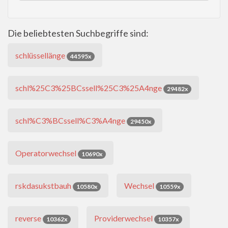
Die beliebtesten Suchbegriffe sind:
schlüssellänge
44595x
schl%25C3%25BCssell%25C3%25A4nge
29482x
schl%C3%BCssell%C3%A4nge
29450x
Operatorwechsel
10690x
rskdasukstbauh
Wechsel
10580x
10559x
reverse
Providerwechsel
10362x
10357x