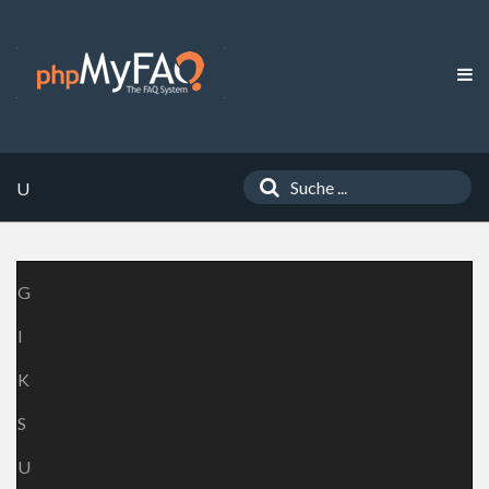
U
G
I
K
S
U