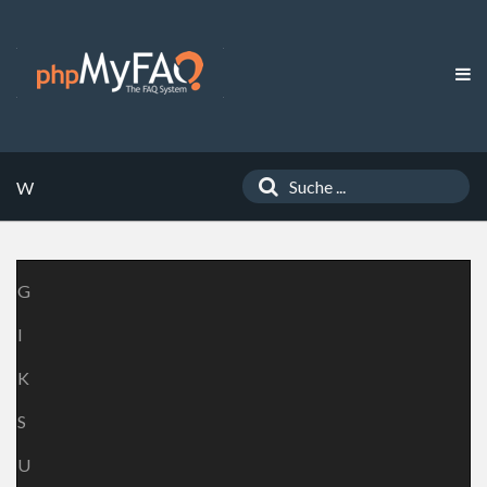
W
G
I
K
S
U