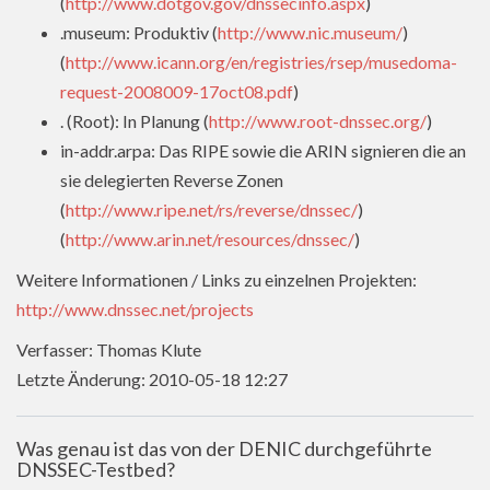
(
http://www.dotgov.gov/dnssecinfo.aspx
)
.museum: Produktiv (
http://www.nic.museum/
)
(
http://www.icann.org/en/registries/rsep/musedoma-
request-2008009-17oct08.pdf
)
. (Root): In Planung (
http://www.root-dnssec.org/
)
in-addr.arpa: Das RIPE sowie die ARIN signieren die an
sie delegierten Reverse Zonen
(
http://www.ripe.net/rs/reverse/dnssec/
)
(
http://www.arin.net/resources/dnssec/
)
Weitere Informationen / Links zu einzelnen Projekten:
http://www.dnssec.net/projects
Verfasser: Thomas Klute
Letzte Änderung: 2010-05-18 12:27
Was genau ist das von der DENIC durchgeführte
DNSSEC-Testbed?