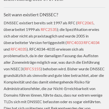
Seit wann existiert DNSSEC?
DNSSEC existiert bereits seit 1997 als RFC (
RFC2065
,
überarbeitet 1999 als
RFC2535
); die Spezifikation erwies
sich aber nicht als praxistauglich und wurde 2005 in
überarbeiteter Version fertiggestellt (
RFC4033
RFC4034
und
RFC4035
). RFC4034-4035 erwiesen sich als
problematisch, da in der damaligen Fassung das Auflisten
aller Zoneneinträge möglich war, was durch die Einführung
von NSEC3 (
RFC5155
) behoben wird. Bisher wurde DNSSEC
grundsätzlich als sinnvolle und gute Idee betrachtet, aber die
Komplexität und das damit einhergehende Risiko für
Administrationsfehler, die zur Nicht-Erreichbarkeit von
Domains führen lönnen, führte dazu, dass nur extrem wenige
TLDs sich mit DNSSEC befassten oder es sogar einführten.
Dies hat sich spätestens seit Bekanntwerden der von