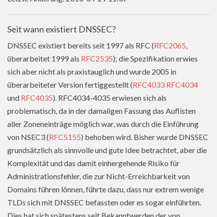
Seit wann existiert DNSSEC?
DNSSEC existiert bereits seit 1997 als RFC (
RFC2065
,
überarbeitet 1999 als
RFC2535
); die Spezifikation erwies
sich aber nicht als praxistauglich und wurde 2005 in
überarbeiteter Version fertiggestellt (
RFC4033
RFC4034
und
RFC4035
). RFC4034-4035 erwiesen sich als
problematisch, da in der damaligen Fassung das Auflisten
aller Zoneneinträge möglich war, was durch die Einführung
von NSEC3 (
RFC5155
) behoben wird. Bisher wurde DNSSEC
grundsätzlich als sinnvolle und gute Idee betrachtet, aber die
Komplexität und das damit einhergehende Risiko für
Administrationsfehler, die zur Nicht-Erreichbarkeit von
Domains führen lönnen, führte dazu, dass nur extrem wenige
TLDs sich mit DNSSEC befassten oder es sogar einführten.
Dies hat sich spätestens seit Bekanntwerden der von