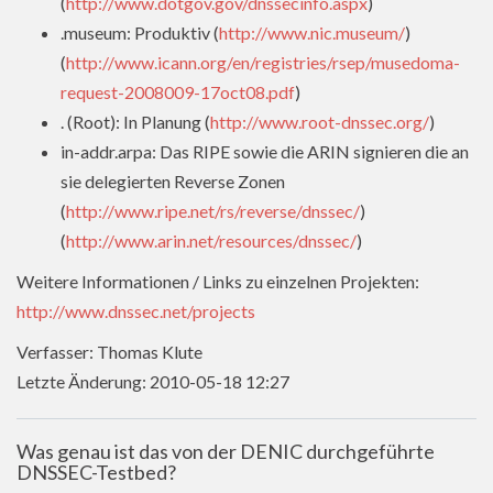
(
http://www.dotgov.gov/dnssecinfo.aspx
)
.museum: Produktiv (
http://www.nic.museum/
)
(
http://www.icann.org/en/registries/rsep/musedoma-
request-2008009-17oct08.pdf
)
. (Root): In Planung (
http://www.root-dnssec.org/
)
in-addr.arpa: Das RIPE sowie die ARIN signieren die an
sie delegierten Reverse Zonen
(
http://www.ripe.net/rs/reverse/dnssec/
)
(
http://www.arin.net/resources/dnssec/
)
Weitere Informationen / Links zu einzelnen Projekten:
http://www.dnssec.net/projects
Verfasser: Thomas Klute
Letzte Änderung: 2010-05-18 12:27
Was genau ist das von der DENIC durchgeführte
DNSSEC-Testbed?