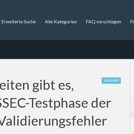
Erweiterte Suche
Alle Kategorien
FAQ vorschlagen
F
iten gibt es,
ID #1049
SEC-Testphase der
alidierungsfehler