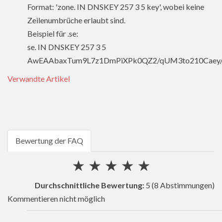
Format: 'zone. IN DNSKEY 257 3 5 key', wobei keine
Zeilenumbrüche erlaubt sind.
Beispiel für .se:
se. IN DNSKEY 257 3 5
AwEAAbaxTum9L7z1DmPiXPk0QZ2/qUM3to210Caey/
Verwandte Artikel
Bewertung der FAQ
★
★
★
★
★
Durchschnittliche Bewertung:
5
(8 Abstimmungen)
Kommentieren nicht möglich