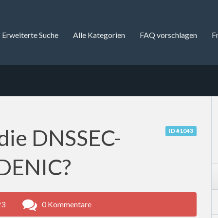
Erweiterte Suche
Alle Kategorien
FAQ vorschlagen
F
 die DNSSEC-
ID #1043
r DENIC?
23
0 Kommentare