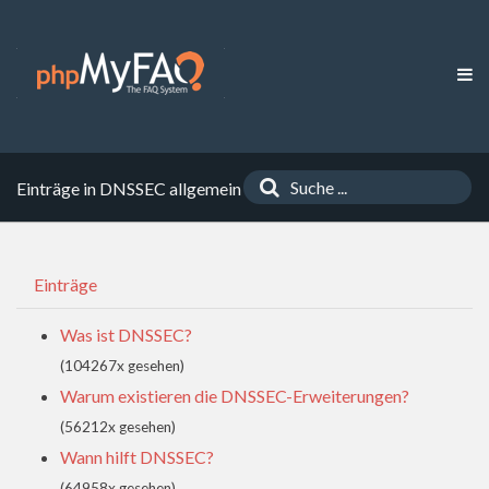
Einträge in DNSSEC allgemein
Einträge
Was ist DNSSEC?
(104267x gesehen)
Warum existieren die DNSSEC-Erweiterungen?
(56212x gesehen)
Wann hilft DNSSEC?
(64958x gesehen)