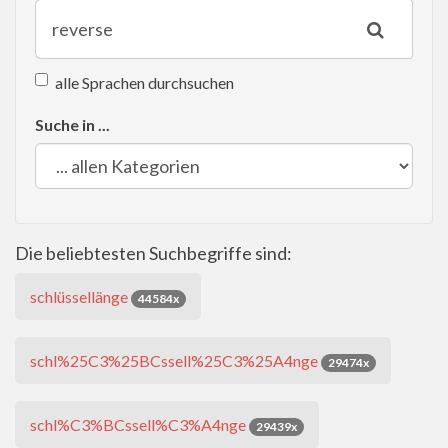
alle Sprachen durchsuchen
Suche in ...
Die beliebtesten Suchbegriffe sind:
schlüssellänge
44584x
schl%25C3%25BCssell%25C3%25A4nge
29474x
schl%C3%BCssell%C3%A4nge
29439x