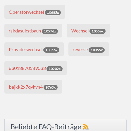
Operatorwechsel
10685x
rskdasukstbauh
Wechsel
10576x
10556x
Providerwechsel
reverse
10356x
10355x
63018870589033
10202x
bajkk2x7qvhvn4
9763x
Beliebte FAQ-Beiträge